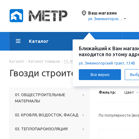
Ваш магазин
ул. Змеиногорский тракт, 134Б
Каталог
Акции
Ус
Ближайший к Вам магаз
находится по этому адр
Каталог
-
Каталог товаров
-
12. МЕТИЗЫ И КРЕПЕЖ
-
Гвозди
-
Гв
ул. Змеиногорский тракт, 134Б
Гвозди строительные
Все верно
Выб
Фильтр:
Цвет
01. ОБЩЕСТРОИТЕЛЬНЫЕ
МАТЕРИАЛЫ
02. КРОВЛЯ, ВОДОСТОК, ФАСАД
По популярности (во
03. ТЕПЛОПАРОИЗОЛЯЦИЯ