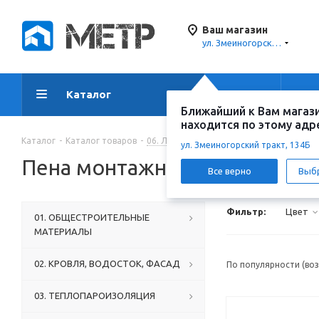
Ваш магазин
ул. Змеиногорский тракт, 134Б
Каталог
Акции
Ус
Ближайший к Вам магаз
находится по этому адр
Каталог
-
Каталог товаров
-
06. ЛАКОКРАСОЧНЫЕ МАТЕРИАЛЫ, КЛЕЯ
ул. Змеиногорский тракт, 134Б
Пена монтажная профессион
Все верно
Выб
Фильтр:
Цвет
01. ОБЩЕСТРОИТЕЛЬНЫЕ
МАТЕРИАЛЫ
02. КРОВЛЯ, ВОДОСТОК, ФАСАД
По популярности (во
03. ТЕПЛОПАРОИЗОЛЯЦИЯ