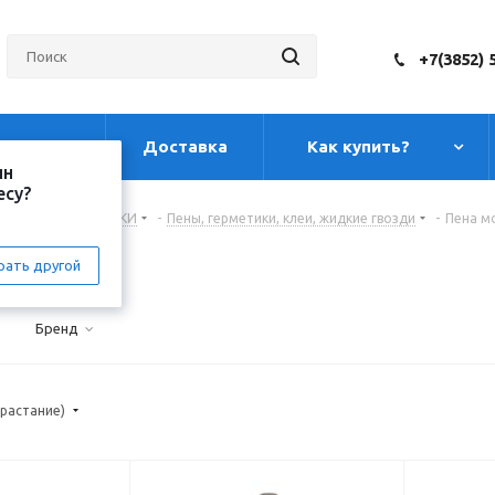
+7(3852) 
луги
Доставка
Как купить?
ин
есу?
, ПЕНЫ И ГЕРМЕТИКИ
-
Пены, герметики, клеи, жидкие гвозди
-
Пена м
альная
рать другой
Бренд
зрастание)