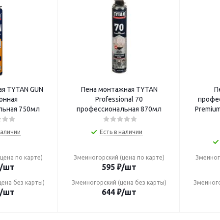
ая TYTAN GUN
Пена монтажная TYTAN
П
онная
Professional 70
профес
льная 750мл
профессиональная 870мл
Premium
наличии
Есть в наличии
цена по карте)
Змеиногорский (цена по карте)
Змеиног
/шт
595
₽
/шт
цена без карты)
Змеиногорский (цена без карты)
Змеиного
/шт
644
₽
/шт