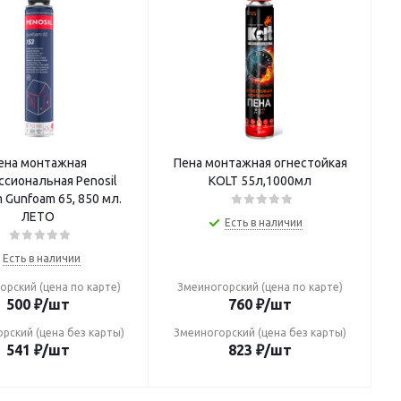
ена монтажная
Пена монтажная огнестойкая
сиональная Penosil
KOLT 55л,1000мл
 Gunfoam 65, 850 мл.
ЛЕТО
Есть в наличии
Есть в наличии
орский (цена по карте)
Змеиногорский (цена по карте)
500
₽
/шт
760
₽
/шт
рский (цена без карты)
Змеиногорский (цена без карты)
541
₽
/шт
823
₽
/шт