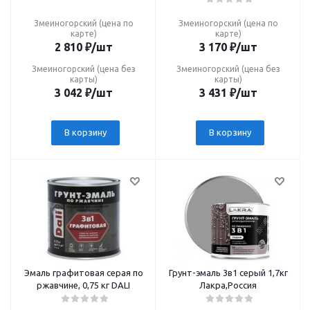
Змеиногорский (цена по
Змеиногорский (цена по
карте)
карте)
2 810
₽
/шт
3 170
₽
/шт
Змеиногорский (цена без
Змеиногорский (цена без
карты)
карты)
3 042
₽
/шт
3 431
₽
/шт
В корзину
В корзину
Эмаль графитовая серая по
Грунт-эмаль 3в1 серый 1,7кг
ржавчине, 0,75 кг DALI
Лакра,Россия