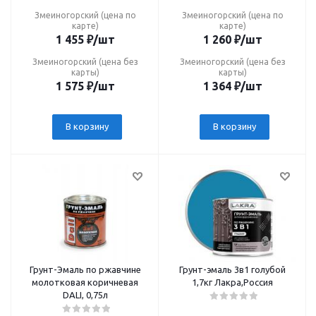
Змеиногорский (цена по
Змеиногорский (цена по
карте)
карте)
1 455
₽
/шт
1 260
₽
/шт
Змеиногорский (цена без
Змеиногорский (цена без
карты)
карты)
1 575
₽
/шт
1 364
₽
/шт
В корзину
В корзину
Грунт-Эмаль по ржавчине
Грунт-эмаль 3в1 голубой
молотковая коричневая
1,7кг Лакра,Россия
DALI, 0,75л