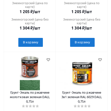
Змеиногорский (цена по
Змеиногорский (цена по
карте)
карте)
1 205
₽
/шт
1 205
₽
/шт
Змеиногорский (цена без
Змеиногорский (цена без
карты)
карты)
1 304
₽
/шт
1 304
₽
/шт
В корзину
В корзину
Грунт-Эмаль по ржавчине
Грунт-Эмаль по ржавчине
молотковая зеленая DALI,
3в1 зеленая RAL 6029 DALI,
0,75л
0,75л