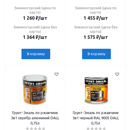
Змеиногорский (цена по
Змеиногорский (цена по
карте)
карте)
1 260
₽
/шт
1 455
₽
/шт
Змеиногорский (цена без
Змеиногорский (цена без
карты)
карты)
1 364
₽
/шт
1 575
₽
/шт
В корзину
В корзину
Грунт-Эмаль по ржавчине
Грунт-Эмаль по ржавчине
3в1 серебр.алюминий DALI,
3в1 черный RAL 9005 DALI,
0,75л
0,75л