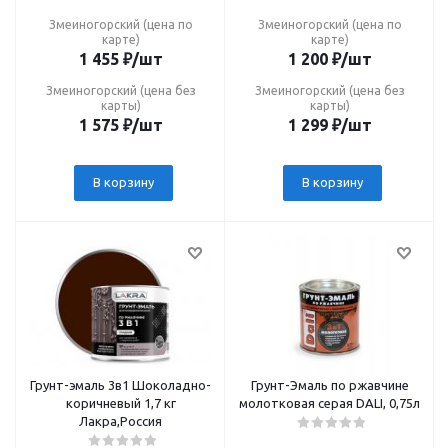
Змеиногорский (цена по
Змеиногорский (цена по
карте)
карте)
1 455
₽
/шт
1 200
₽
/шт
Змеиногорский (цена без
Змеиногорский (цена без
карты)
карты)
1 575
₽
/шт
1 299
₽
/шт
В корзину
В корзину
Грунт-эмаль 3в1 Шоколадно-
Грунт-Эмаль по ржавчине
коричневый 1,7 кг
молотковая серая DALI, 0,75л
Лакра,Россия