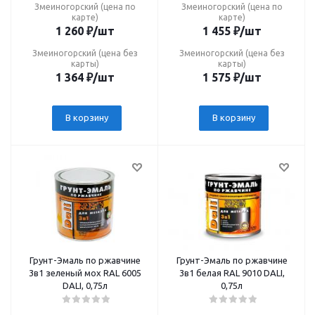
Змеиногорский (цена по
Змеиногорский (цена по
карте)
карте)
1 260
₽
/шт
1 455
₽
/шт
Змеиногорский (цена без
Змеиногорский (цена без
карты)
карты)
1 364
₽
/шт
1 575
₽
/шт
В корзину
В корзину
Грунт-Эмаль по ржавчине
Грунт-Эмаль по ржавчине
3в1 зеленый мох RAL 6005
3в1 белая RAL 9010 DALI,
DALI, 0,75л
0,75л