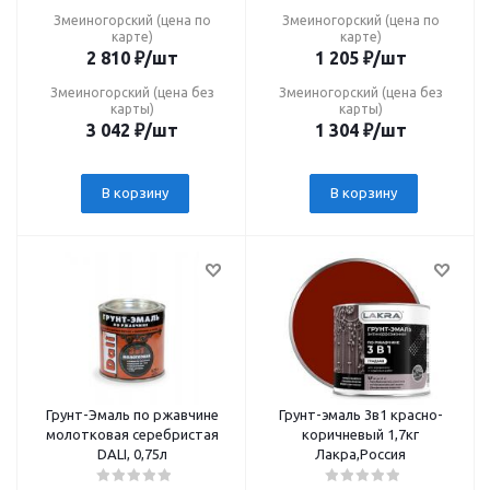
Змеиногорский (цена по
Змеиногорский (цена по
карте)
карте)
2 810
₽
/шт
1 205
₽
/шт
Змеиногорский (цена без
Змеиногорский (цена без
карты)
карты)
3 042
₽
/шт
1 304
₽
/шт
В корзину
В корзину
Грунт-Эмаль по ржавчине
Грунт-эмаль 3в1 красно-
молотковая серебристая
коричневый 1,7кг
DALI, 0,75л
Лакра,Россия