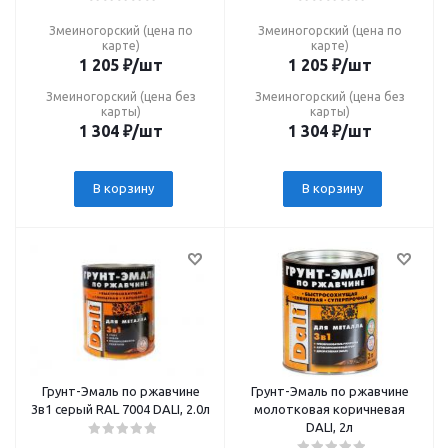
Змеиногорский (цена по
Змеиногорский (цена по
карте)
карте)
1 205
₽
/шт
1 205
₽
/шт
Змеиногорский (цена без
Змеиногорский (цена без
карты)
карты)
1 304
₽
/шт
1 304
₽
/шт
В корзину
В корзину
Грунт-Эмаль по ржавчине
Грунт-Эмаль по ржавчине
3в1 серый RAL 7004 DALI, 2.0л
молотковая коричневая
DALI, 2л