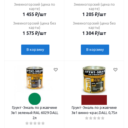
Змеиногорский (цена по
Змеиногорский (цена по
карте)
карте)
1 455
₽
/шт
1 205
₽
/шт
Змеиногорский (цена без
Змеиногорский (цена без
карты)
карты)
1 575
₽
/шт
1 304
₽
/шт
В корзину
В корзину
Грунт-Эмаль по ржавчине
Грунт-Эмаль по ржавчине
3в1 зеленый RAL 6029 DALI,
3в1 винно-крас.DALI, 0,75л
2л