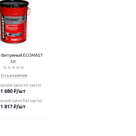
р Битумный ECOMAST
5л
Есть в наличии
орский (цена по карте)
1 680
₽
/шт
рский (цена без карты)
1 817
₽
/шт