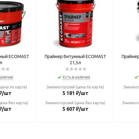
мный ECOMAST
Праймер Битумный ECOMAST
Прайме
л
21,5л
наличии
Есть в наличии
цена по карте)
Змеиногорский (цена по карте)
Змеиног
₽
/шт
5 181
₽
/шт
цена без карты)
Змеиногорский (цена без карты)
Змеиного
₽
/шт
5 607
₽
/шт