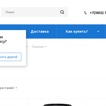
+7(3852) 
луги
Доставка
Как купить?
ин
есу?
-
Гидроизоляция
-
Праймер
рать другой
зрастание)