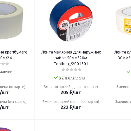
на крепбумаге
Лента малярная для наружных
Лента кл
0м/24
работ 50мм*20м
30мм*
Toolberg/2001501
наличии
Есть в наличии
цена по карте)
Змеиногорский (цена по карте)
Змеиног
/шт
205
₽
/шт
цена без карты)
Змеиногорский (цена без карты)
Змеиного
/шт
222
₽
/шт