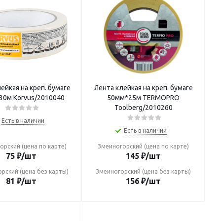
ейкая на креп. бумаге
Лента клейкая на креп. бумаге
30м Korvus/2010040
50мм*25м TERMOPRO
Toolberg/2010260
Есть в наличии
Есть в наличии
орский (цена по карте)
Змеиногорский (цена по карте)
75
₽
/шт
145
₽
/шт
рский (цена без карты)
Змеиногорский (цена без карты)
81
₽
/шт
156
₽
/шт