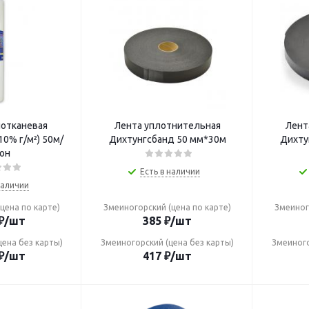
лотканевая
Лента уплотнительная
Лент
10% г/м²) 50м/
Дихтунгсбанд 50 мм*30м
Дихту
он
Есть в наличии
наличии
цена по карте)
Змеиногорский (цена по карте)
Змеиног
₽
/шт
385
₽
/шт
цена без карты)
Змеиногорский (цена без карты)
Змеиного
₽
/шт
417
₽
/шт