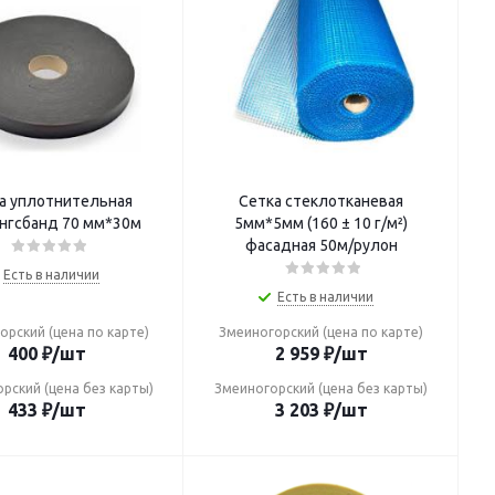
а уплотнительная
Сетка стеклотканевая
нгсбанд 70 мм*30м
5мм*5мм (160 ± 10 г/м²)
фасадная 50м/рулон
Есть в наличии
Есть в наличии
орский (цена по карте)
Змеиногорский (цена по карте)
400
₽
/шт
2 959
₽
/шт
рский (цена без карты)
Змеиногорский (цена без карты)
433
₽
/шт
3 203
₽
/шт