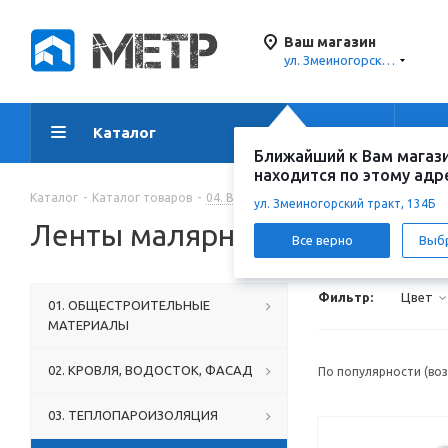
Ваш магазин
ул. Змеиногорский тракт, 134Б
Каталог
Акции
Ус
Ближайший к Вам магаз
находится по этому адр
Каталог
-
Каталог товаров
-
04. ВНУТРЕННЯЯ ОТДЕЛКА
-
Ленты ма
ул. Змеиногорский тракт, 134Б
Ленты малярные, сетки, сер
Все верно
Выб
Фильтр:
Цвет
01. ОБЩЕСТРОИТЕЛЬНЫЕ
МАТЕРИАЛЫ
02. КРОВЛЯ, ВОДОСТОК, ФАСАД
По популярности (во
03. ТЕПЛОПАРОИЗОЛЯЦИЯ