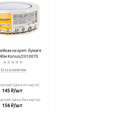
ейкая на креп. бумаге
40м Korvus/2010070
Есть в наличии
орский (цена по карте)
145
₽
/шт
рский (цена без карты)
156
₽
/шт