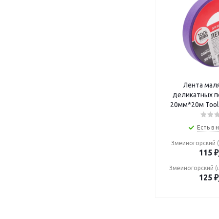
Лента мал
деликатных п
20мм*20м Tool
Есть в 
Змеиногорский (
115
₽
Змеиногорский (
125
₽