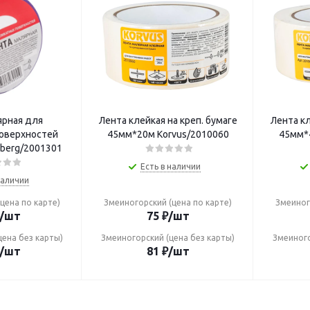
ярная для
Лента клейкая на креп. бумаге
Лента кл
оверхностей
45мм*20м Korvus/2010060
45мм*
berg/2001301
Есть в наличии
наличии
цена по карте)
Змеиногорский (цена по карте)
Змеиног
/шт
75
₽
/шт
цена без карты)
Змеиногорский (цена без карты)
Змеиного
/шт
81
₽
/шт