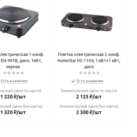
лектрическая 1-конф.
Плитка электрическая 2-конф.
EN-901B, диск, 1кВт,
HomeStar HS-1104, 1 кВт+1 кВт,
черная
диск
Есть в наличии
Есть в наличии
орский (цена по карте)
Змеиногорский (цена по карте)
1 220
₽
/шт
2 125
₽
/шт
рский (цена без карты)
Змеиногорский (цена без карты)
1 320
₽
/шт
2 300
₽
/шт