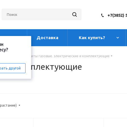
+7(3852) 
луги
Доставка
Как купить?
ин
есу?
ы для дома
-
Плиты газовые. электрические и комплектующие
кие и комплектующие
рать другой
зрастание)