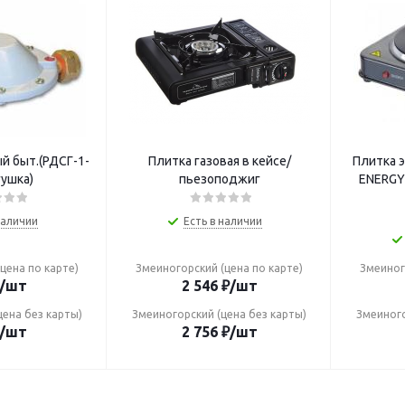
й быт.(РДСГ-1-
Плитка газовая в кейсе/
Плитка э
гушка)
пьезоподжиг
ENERGY 
наличии
Есть в наличии
цена по карте)
Змеиногорский (цена по карте)
Змеиног
/шт
2 546
₽
/шт
цена без карты)
Змеиногорский (цена без карты)
Змеиного
/шт
2 756
₽
/шт