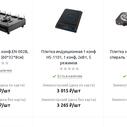
2 конф.EN-002B,
Плитка индукционная 1 конф
Плитка э
я (60*32*8см)
HS-1101, 1 конф, 2кВт, 5
спираль 
режимов
наличии
Есть в наличии
цена по карте)
Змеиногорский (цена по карте)
Змеиног
₽
/шт
3 015
₽
/шт
цена без карты)
Змеиногорский (цена без карты)
Змеиного
₽
/шт
3 265
₽
/шт