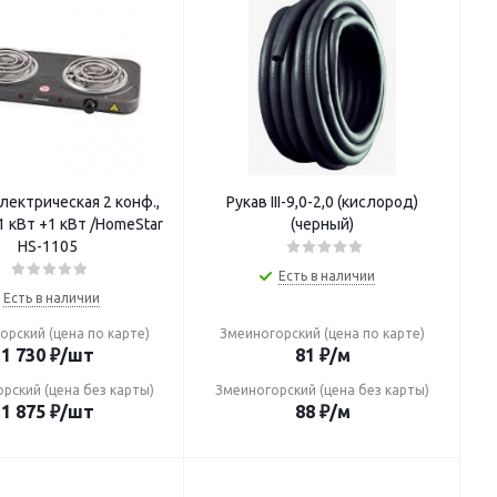
лектрическая 2 конф.,
Рукав III-9,0-2,0 (кислород)
1 кВт +1 кВт /HomeStar
(черный)
HS-1105
Есть в наличии
Есть в наличии
орский (цена по карте)
Змеиногорский (цена по карте)
1 730
₽
/шт
81
₽
/м
рский (цена без карты)
Змеиногорский (цена без карты)
1 875
₽
/шт
88
₽
/м