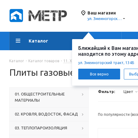
Ваш магазин
ул. Змеиногорский тракт, 134Б
Каталог
Акции
Ус
Ближайший к Вам магаз
находится по этому адр
Каталог
-
Каталог товаров
-
11. ХОЗЯЙСТВЕННЫЕ ТОВАРЫ
-
Товар
ул. Змеиногорский тракт, 134Б
Плиты газовые. электричес
Все верно
Выб
Фильтр:
Цвет
01. ОБЩЕСТРОИТЕЛЬНЫЕ
МАТЕРИАЛЫ
02. КРОВЛЯ, ВОДОСТОК, ФАСАД
По популярности (во
03. ТЕПЛОПАРОИЗОЛЯЦИЯ