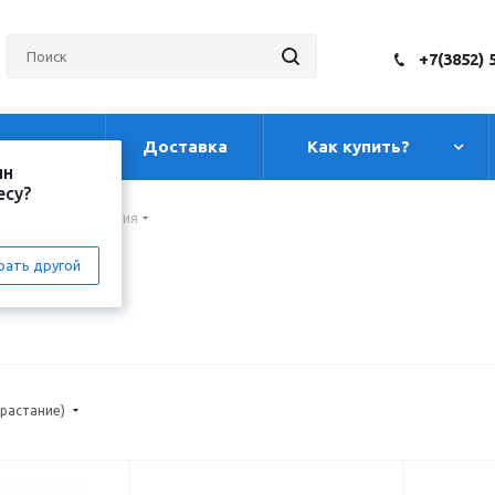
+7(3852) 
луги
Доставка
Как купить?
ин
есу?
тема водоотведения
рать другой
зрастание)