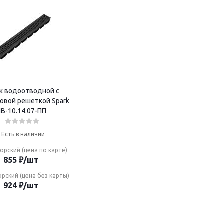
к водоотводной с
овой решеткой Spark
В-10.14.07-ПП
Есть в наличии
орский (цена по карте)
855
₽
/шт
рский (цена без карты)
924
₽
/шт