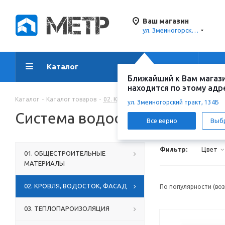
Ваш магазин
ул. Змеиногорский тракт, 134Б
Каталог
Акции
Ус
Ближайший к Вам магаз
находится по этому адр
Каталог
-
Каталог товаров
-
02. КРОВЛЯ, ВОДОСТОК, ФАСАД
-
Сис
ул. Змеиногорский тракт, 134Б
Система водоотведения
Все верно
Выб
Фильтр:
Цвет
01. ОБЩЕСТРОИТЕЛЬНЫЕ
МАТЕРИАЛЫ
02. КРОВЛЯ, ВОДОСТОК, ФАСАД
По популярности (во
03. ТЕПЛОПАРОИЗОЛЯЦИЯ