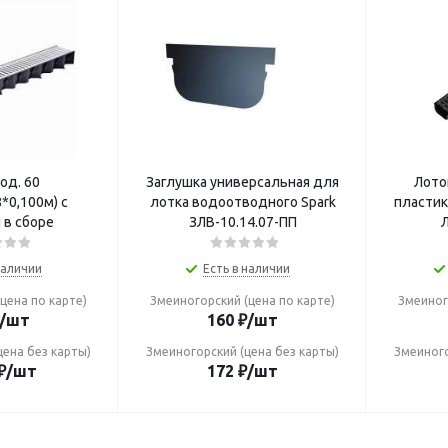
од. 60
Заглушка универсальная для
Лото
8*0,100м) с
лотка водоотводного Spark
пластик
 в сборе
ЗЛВ-10.14.07-ПП
Л
наличии
Есть в наличии
цена по карте)
Змеиногорский (цена по карте)
Змеиног
/шт
160
₽
/шт
цена без карты)
Змеиногорский (цена без карты)
Змеиного
₽
/шт
172
₽
/шт