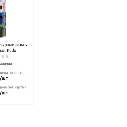
ль ржавчины в
 мл. Кudo
наличии
цена по карте)
/шт
цена без карты)
/шт