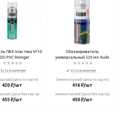
ль ПВХ пластика №10
Обезжириватель
DO PVC Reiniger
универсальный 520 мл. Кudo
Есть в наличии
Есть в наличии
орский (цена по карте)
Змеиногорский (цена по карте)
420
₽
/шт
416
₽
/шт
рский (цена без карты)
Змеиногорский (цена без карты)
455
₽
/шт
450
₽
/шт