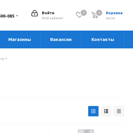
Войти
Корзина
0
0
0
500-085
Мой кабинет
пуста
Магазины
Вакансии
Контакты
ели