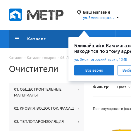
Ваш магазин
ул. Змеиногорский тракт, 134Б
Каталог
Акции
Ус
Ближайший к Вам магаз
находится по этому адр
Каталог
-
Каталог товаров
-
06. ЛАКОКРАСОЧНЫЕ МАТЕРИАЛЫ, КЛЕЯ
ул. Змеиногорский тракт, 134Б
Очистители
Все верно
Выб
Фильтр:
Цвет
01. ОБЩЕСТРОИТЕЛЬНЫЕ
МАТЕРИАЛЫ
02. КРОВЛЯ, ВОДОСТОК, ФАСАД
По популярности (во
03. ТЕПЛОПАРОИЗОЛЯЦИЯ