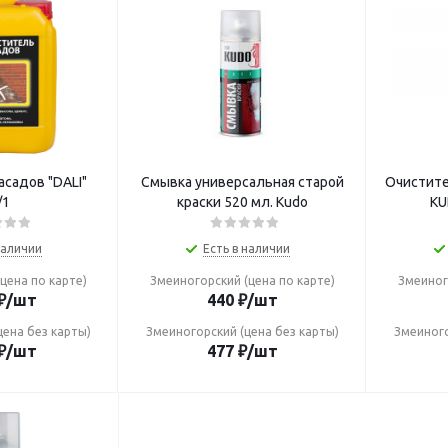
садов "DALI"
Смывка универсальная старой
Очистите
/1
краски 520 мл. Кudo
KU
наличии
Есть в наличии
цена по карте)
Змеиногорский (цена по карте)
Змеиног
₽
/шт
440
₽
/шт
цена без карты)
Змеиногорский (цена без карты)
Змеиного
₽
/шт
477
₽
/шт