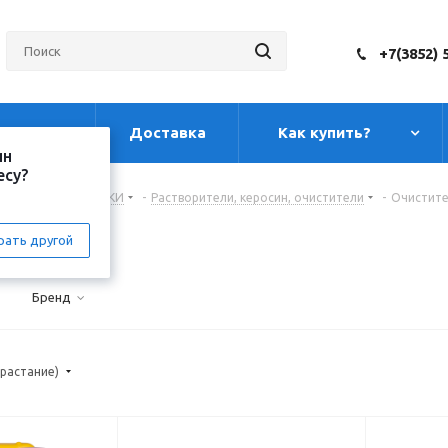
+7(3852) 
луги
Доставка
Как купить?
ин
есу?
, ПЕНЫ И ГЕРМЕТИКИ
-
Растворители, керосин, очистители
-
Очистит
рать другой
Бренд
зрастание)