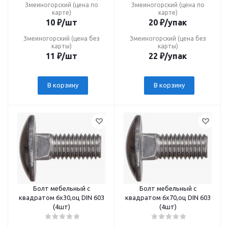
Змеиногорский (цена по
Змеиногорский (цена по
карте)
карте)
10
₽
/шт
20
₽
/упак
Змеиногорский (цена без
Змеиногорский (цена без
карты)
карты)
11
₽
/шт
22
₽
/упак
В корзину
В корзину
Болт мебельный с
Болт мебельный с
квадратом 6х30,оц DIN 603
квадратом 6х70,оц DIN 603
(4шт)
(4шт)