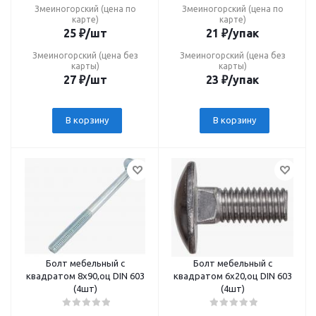
Змеиногорский (цена по
Змеиногорский (цена по
карте)
карте)
25
₽
/шт
21
₽
/упак
Змеиногорский (цена без
Змеиногорский (цена без
карты)
карты)
27
₽
/шт
23
₽
/упак
В корзину
В корзину
Болт мебельный с
Болт мебельный с
квадратом 8х90,оц DIN 603
квадратом 6х20,оц DIN 603
(4шт)
(4шт)