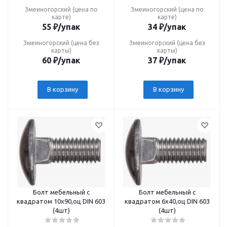
Змеиногорский (цена по
Змеиногорский (цена по
карте)
карте)
55
₽
/упак
34
₽
/упак
Змеиногорский (цена без
Змеиногорский (цена без
карты)
карты)
60
₽
/упак
37
₽
/упак
В корзину
В корзину
Болт мебельный с
Болт мебельный с
квадратом 10х90,оц DIN 603
квадратом 6х40,оц DIN 603
(4шт)
(4шт)