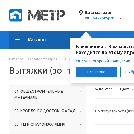
Ваш магазин
ул. Змеиногорский тракт, 134Б
Каталог
Акции
Ус
Ближайший к Вам магаз
находится по этому адр
Каталог
-
Каталог товаров
-
08. ВОДОСНАБЖЕНИЕ, ОТОПЛЕНИЕ, КА
ул. Змеиногорский тракт, 134Б
Вытяжки (зонты) канализац
Все верно
Выб
Фильтр:
Цвет
01. ОБЩЕСТРОИТЕЛЬНЫЕ
МАТЕРИАЛЫ
02. КРОВЛЯ, ВОДОСТОК, ФАСАД
По популярности (во
03. ТЕПЛОПАРОИЗОЛЯЦИЯ