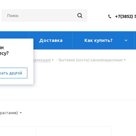
+7(3852) 
луги
Доставка
Как купить?
ин
есу?
НАЛИЗАЦИЯ
-
Канализация
-
Вытяжки (зонты) канализационные
ионные
рать другой
зрастание)