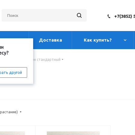
+7(3852) 
луги
Доставка
Как купить?
ин
есу?
тон
-
Гипсокартон стандартный
рать другой
зрастание)