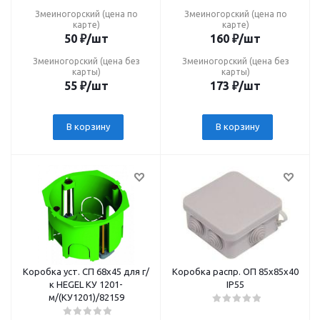
Змеиногорский (цена по
Змеиногорский (цена по
карте)
карте)
50
₽
/шт
160
₽
/шт
Змеиногорский (цена без
Змеиногорский (цена без
карты)
карты)
55
₽
/шт
173
₽
/шт
В корзину
В корзину
Коробка уст. СП 68х45 для г/
Коробка распр. ОП 85х85х40
к HEGEL КУ 1201-
IP55
м/(КУ1201)/82159