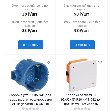
Змеиногорский (цена по
Змеиногорский (цена по
карте)
карте)
30
₽
/шт
90
₽
/шт
Змеиногорский (цена без
Змеиногорский (цена без
карты)
карты)
33
₽
/шт
98
₽
/шт
В корзину
В корзину
Коробка уст. С3 d68x45 для
Коробка распаяч. СП
твердых стен (с саморезами
92х92х45 IP20 КМ41022 для
и стык. узлами) IEK UKT10-
полых стен (саморезы,
068-045-000-A-S-UO
пл.лапки, крышка) IEK