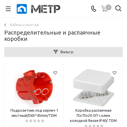
0
Кабель и монтаж
Распределительные и распаячные
коробки
Фильтр
Подрозетник под кирпич 1
Коробка распаячная
местный/D65*45mm/TDM
75х75х20 ОП с клем.
колодкой белая IP40/ TDM