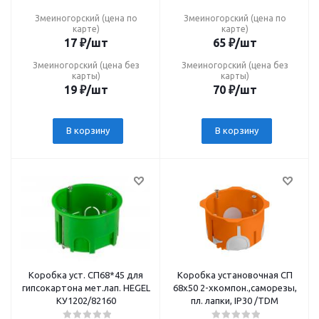
Змеиногорский (цена по
Змеиногорский (цена по
карте)
карте)
17
₽
/шт
65
₽
/шт
Змеиногорский (цена без
Змеиногорский (цена без
карты)
карты)
19
₽
/шт
70
₽
/шт
В корзину
В корзину
Коробка уст. СП68*45 для
Коробка установочная СП
гипсокартона мет.лап. HEGEL
68х50 2-хкомпон.,саморезы,
КУ1202/82160
пл. лапки, IP30 /TDM