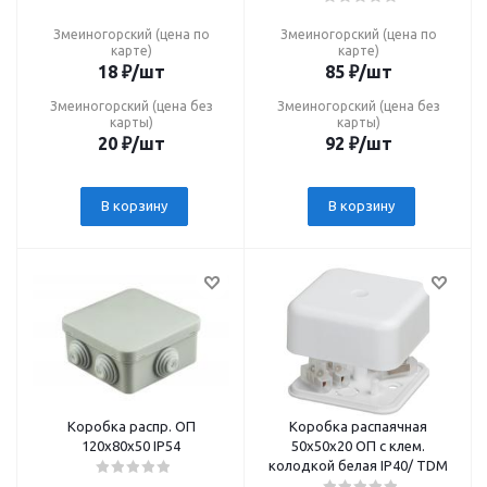
Змеиногорский (цена по
Змеиногорский (цена по
карте)
карте)
18
₽
/шт
85
₽
/шт
Змеиногорский (цена без
Змеиногорский (цена без
карты)
карты)
20
₽
/шт
92
₽
/шт
В корзину
В корзину
Коробка распр. ОП
Коробка распаячная
120х80х50 IP54
50х50х20 ОП с клем.
колодкой белая IP40/ TDM