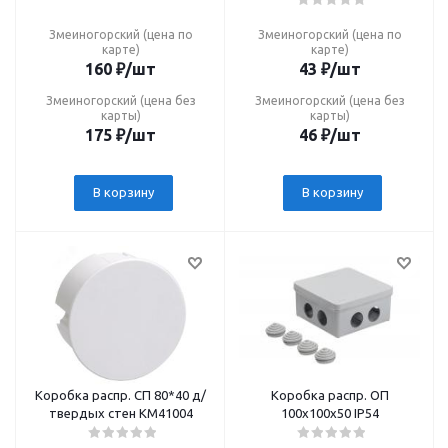
Змеиногорский (цена по
Змеиногорский (цена по
карте)
карте)
160
₽
/шт
43
₽
/шт
Змеиногорский (цена без
Змеиногорский (цена без
карты)
карты)
175
₽
/шт
46
₽
/шт
В корзину
В корзину
Коробка распр. СП 80*40 д/
Коробка распр. ОП
твердых стен КМ41004
100х100х50 IP54