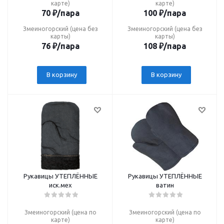
карте)
карте)
70
₽
/пара
100
₽
/пара
Змеиногорский (цена без
Змеиногорский (цена без
карты)
карты)
76
₽
/пара
108
₽
/пара
В корзину
В корзину
Рукавицы УТЕПЛЁННЫЕ
Рукавицы УТЕПЛЁННЫЕ
иск.мех
ватин
Змеиногорский (цена по
Змеиногорский (цена по
карте)
карте)