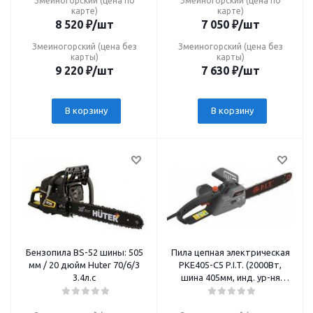
Змеиногорский (цена по
Змеиногорский (цена по
карте)
карте)
8 520
₽
/шт
7 050
₽
/шт
Змеиногорский (цена без
Змеиногорский (цена без
карты)
карты)
9 220
₽
/шт
7 630
₽
/шт
В корзину
В корзину
Бензопила BS-52 шины: 505
Пила цепная электрическая
мм / 20 дюйм Huter 70/6/3
PKE405-С5 P.I.T. (2000Вт,
3.4л.с
шина 405мм, инд. ур-ня
масла, прорез. ручка, пр)