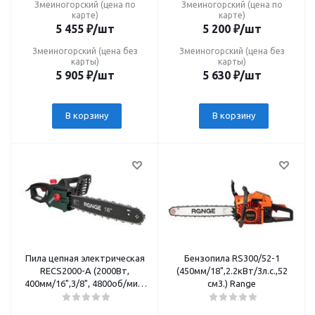
Змеиногорский (цена по
Змеиногорский (цена по
карте)
карте)
5 455
₽
/шт
5 200
₽
/шт
Змеиногорский (цена без
Змеиногорский (цена без
карты)
карты)
5 905
₽
/шт
5 630
₽
/шт
В корзину
В корзину
Пила цепная электрическая
Бензопила RS300/52-1
RECS2000-A (2000Вт,
(450мм/18",2.2кВт/3л.с.,52
400мм/16",3/8", 4800об/мин,
см3.) Range
авт.подача масла) Range