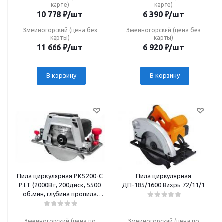
карте)
карте)
10 778
₽
/шт
6 390
₽
/шт
Змеиногорский (цена без
Змеиногорский (цена без
карты)
карты)
11 666
₽
/шт
6 920
₽
/шт
В корзину
В корзину
Пила циркулярная РКS200-С
Пила циркулярная
P.I.T (2000Вт, 200диск, 5500
ДП-185/1600 Вихрь 72/11/1
об.мин, глубина пропила
70мм, стац-е крепл.)
Змеиногорский (цена по
Змеиногорский (цена по