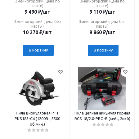
Змеиногорский (цена по
Змеиногорский (цена по
карте)
карте)
9 490
₽
/шт
9 110
₽
/шт
Змеиногорский (цена без
Змеиногорский (цена без
карты)
карты)
10 270
₽
/шт
9 860
₽
/шт
В корзину
В корзину
Пила циркулярная P.I.T
Пила цепная аккумуляторная
РКS185-C4 (1200Вт,5500
RCS 18/2.0-PRO-B (кейс, 2вкб)
об.мин.)