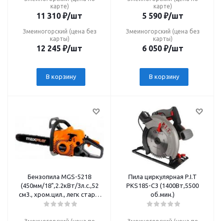
карте)
карте)
11 310
₽
/шт
5 590
₽
/шт
Змеиногорский (цена без
Змеиногорский (цена без
карты)
карты)
12 245
₽
/шт
6 050
₽
/шт
В корзину
В корзину
Бензопила MGS-5218
Пила циркулярная P.I.T
(450мм/18",2.2кВт/3л.с.,52
РКS185-C3 (1400Вт,5500
см3., хром.цил., легк старт,
об.мин.)
маслонас.))P.I.T