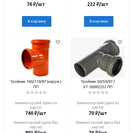
76
₽
/шт
222
₽
/шт
В корзину
В корзину
Тройник 160/110/87 (наруж.)
Тройник 50/50/87 /
ПП
УТ-00002252 ПП
Змеиногорский (цена по
Змеиногорский (цена по
карте)
карте)
740
₽
/шт
70
₽
/шт
Змеиногорский (цена без
Змеиногорский (цена без
карты)
карты)
801
₽
/шт
76
₽
/шт