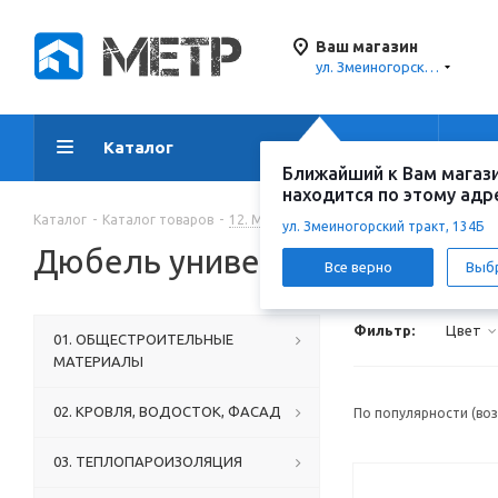
Ваш магазин
ул. Змеиногорский тракт, 134Б
Каталог
Акции
Ус
Ближайший к Вам магаз
находится по этому адр
Каталог
-
Каталог товаров
-
12. МЕТИЗЫ И КРЕПЕЖ
-
Дюбели
-
ул. Змеиногорский тракт, 134Б
Дюбель универсальный
Все верно
Выб
Фильтр:
Цвет
01. ОБЩЕСТРОИТЕЛЬНЫЕ
МАТЕРИАЛЫ
02. КРОВЛЯ, ВОДОСТОК, ФАСАД
По популярности (во
03. ТЕПЛОПАРОИЗОЛЯЦИЯ