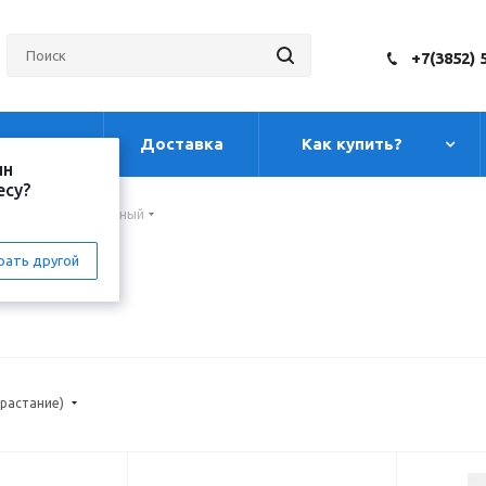
+7(3852) 
луги
Доставка
Как купить?
ин
есу?
Дюбель универсальный
рать другой
зрастание)