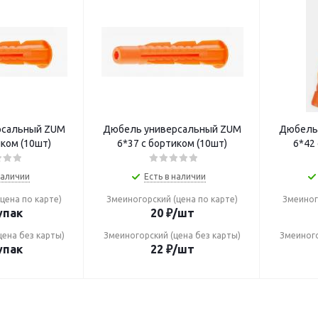
рсальный ZUM
Дюбель универсальный ZUM
Дюбель
иком (10шт)
6*37 с бортиком (10шт)
6*42
наличии
Есть в наличии
цена по карте)
Змеиногорский (цена по карте)
Змеиног
упак
20
₽
/шт
цена без карты)
Змеиногорский (цена без карты)
Змеиного
упак
22
₽
/шт