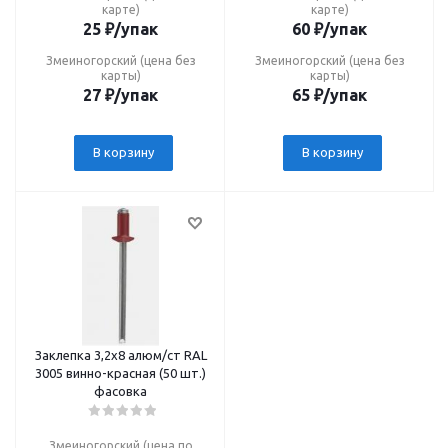
карте)
карте)
25
₽
/упак
60
₽
/упак
Змеиногорский (цена без
Змеиногорский (цена без
карты)
карты)
27
₽
/упак
65
₽
/упак
В корзину
В корзину
Заклепка 3,2х8 алюм/ст RAL
3005 винно-красная (50 шт.)
фасовка
Змеиногорский (цена по