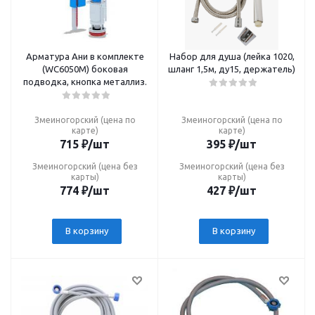
Арматура Ани в комплекте
Набор для душа (лейка 1020,
(WC6050M) боковая
шланг 1,5м, ду15, держатель)
подводка, кнопка металлиз.
Змеиногорский (цена по
Змеиногорский (цена по
карте)
карте)
715
₽
/шт
395
₽
/шт
Змеиногорский (цена без
Змеиногорский (цена без
карты)
карты)
774
₽
/шт
427
₽
/шт
В корзину
В корзину