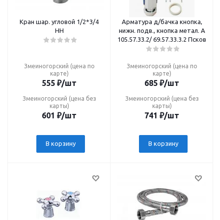
Кран шар. угловой 1/2*3/4
Арматура д/бачка кнопка,
НН
нижн. подв., кнопка метал. А
105.57.33.2/ 69.57.33.3.2 Псков
Змеиногорский (цена по
Змеиногорский (цена по
карте)
карте)
555
₽
/шт
685
₽
/шт
Змеиногорский (цена без
Змеиногорский (цена без
карты)
карты)
601
₽
/шт
741
₽
/шт
В корзину
В корзину