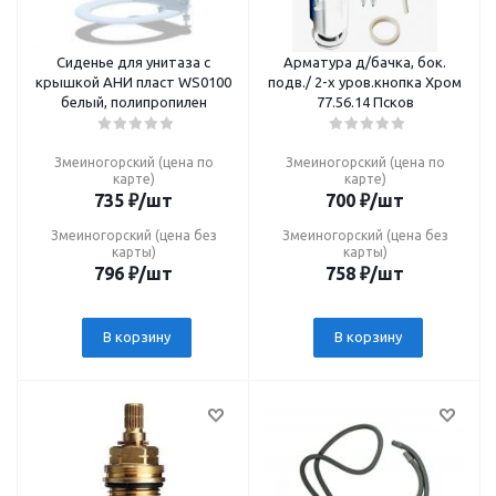
Сиденье для унитаза с
Арматура д/бачка, бок.
крышкой АНИ пласт WS0100
подв./ 2-х уров.кнопка Хром
белый, полипропилен
77.56.14 Псков
Змеиногорский (цена по
Змеиногорский (цена по
карте)
карте)
735
₽
/шт
700
₽
/шт
Змеиногорский (цена без
Змеиногорский (цена без
карты)
карты)
796
₽
/шт
758
₽
/шт
В корзину
В корзину