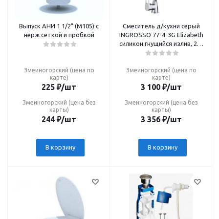
Выпуск АНИ 1 1/2" (М105) с
Смеситель д/кухни серый
нерж сеткой и пробкой
INGROSSO 77-4-3G Elizabeth
силикон.гнущийся излив, 2-х
реж.аэратор, 35мм
Змеиногорский (цена по
Змеиногорский (цена по
карте)
карте)
225
₽
/шт
3 100
₽
/шт
Змеиногорский (цена без
Змеиногорский (цена без
карты)
карты)
244
₽
/шт
3 356
₽
/шт
В корзину
В корзину