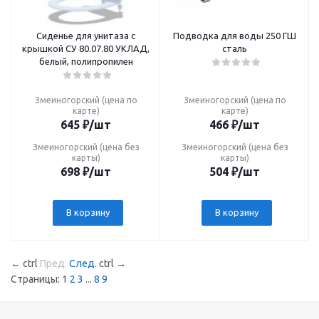
Сиденье для унитаза с
Подводка для воды 250 ГШ
крышкой СУ 80.07.80 УКЛАД,
сталь
белый, полипропилен
Змеиногорский (цена по
Змеиногорский (цена по
карте)
карте)
645
₽
/шт
466
₽
/шт
Змеиногорский (цена без
Змеиногорский (цена без
карты)
карты)
698
₽
/шт
504
₽
/шт
В корзину
В корзину
←
ctrl
Пред.
След.
ctrl
→
Страницы:
1
2
3
...
8
9