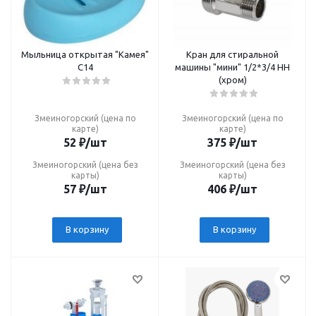
Мыльница открытая "Камея"
Кран для стиральной
С14
машины "мини" 1/2*3/4 НН
(хром)
Змеиногорский (цена по
Змеиногорский (цена по
карте)
карте)
52
₽
/шт
375
₽
/шт
Змеиногорский (цена без
Змеиногорский (цена без
карты)
карты)
57
₽
/шт
406
₽
/шт
В корзину
В корзину