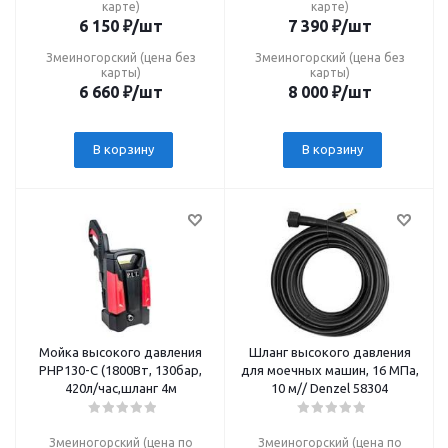
карте)
карте)
6 150
₽
/шт
7 390
₽
/шт
Змеиногорский (цена без
Змеиногорский (цена без
карты)
карты)
6 660
₽
/шт
8 000
₽
/шт
В корзину
В корзину
Мойка высокого давления
Шланг высокого давления
PHP130-C (1800Вт, 130бар,
для моечных машин, 16 МПа,
420л/час,шланг 4м
10 м// Denzel 58304
Змеиногорский (цена по
Змеиногорский (цена по