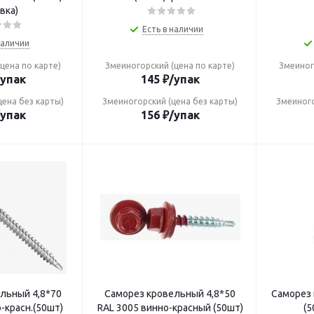
вка)
Есть в наличии
наличии
цена по карте)
Змеиногорский (цена по карте)
Змеиног
/упак
145
₽
/упак
цена без карты)
Змеиногорский (цена без карты)
Змеиного
/упак
156
₽
/упак
й 4,8*70
Саморез кровельный 4,8*50
Саморез 
-красн.(50шт)
RAL 3005 винно-красный (50шт)
(5