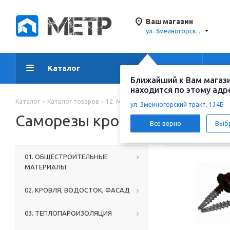
Ваш магазин
ул. Змеиногорский тракт, 134Б
Каталог
Акции
Ус
Ближайший к Вам магаз
находится по этому адр
Каталог
-
Каталог товаров
-
12. МЕТИЗЫ И КРЕПЕЖ
-
Саморезы, ш
ул. Змеиногорский тракт, 134Б
Саморезы кровельные
Все верно
Выб
01. ОБЩЕСТРОИТЕЛЬНЫЕ
МАТЕРИАЛЫ
02. КРОВЛЯ, ВОДОСТОК, ФАСАД
03. ТЕПЛОПАРОИЗОЛЯЦИЯ