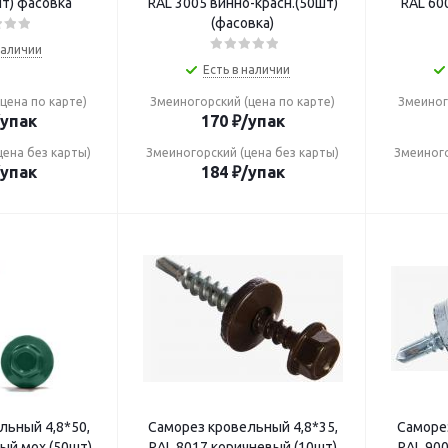
шт) фасовка
RAL 3005 винно-красн.(50шт)
RAL 60
(фасовка)
наличии
Есть в наличии
цена по карте)
Змеиногорский (цена по карте)
Змеиног
/упак
170
₽
/упак
цена без карты)
Змеиногорский (цена без карты)
Змеиного
/упак
184
₽
/упак
 4,8*50,
Саморез кровельный 4,8*35,
Саморез 
ый мох (50шт)
RAL 8017 коричневый (10шт)
RAL 900