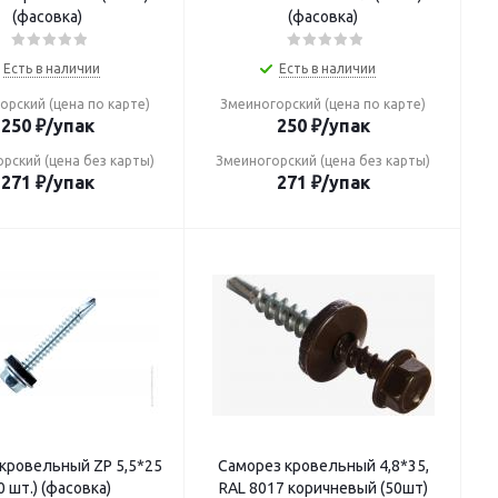
(фасовка)
(фасовка)
Есть в наличии
Есть в наличии
орский (цена по карте)
Змеиногорский (цена по карте)
250
₽
/упак
250
₽
/упак
рский (цена без карты)
Змеиногорский (цена без карты)
271
₽
/упак
271
₽
/упак
кровельный ZP 5,5*25
Саморез кровельный 4,8*35,
0 шт.) (фасовка)
RAL 8017 коричневый (50шт)