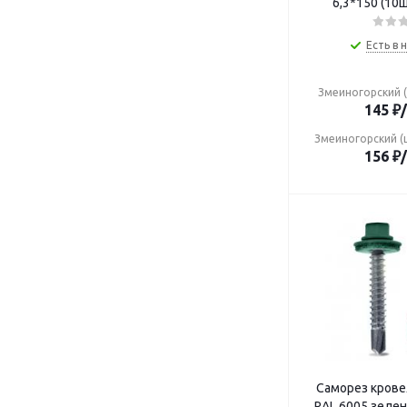
6,3*150 (10
Есть в 
Змеиногорский (
145
₽
Змеиногорский (
156
₽
Саморез кровельный
RAL 6005 зелен