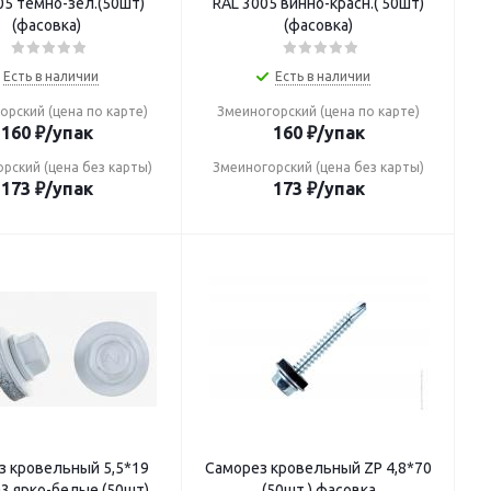
05 темно-зел.(50шт)
RAL 3005 винно-красн.( 50шт)
(фасовка)
(фасовка)
Есть в наличии
Есть в наличии
орский (цена по карте)
Змеиногорский (цена по карте)
160
₽
/упак
160
₽
/упак
рский (цена без карты)
Змеиногорский (цена без карты)
173
₽
/упак
173
₽
/упак
кровельный 5,5*19
Саморез кровельный ZP 4,8*70
3 ярко-белые (50шт)
(50шт.) фасовка