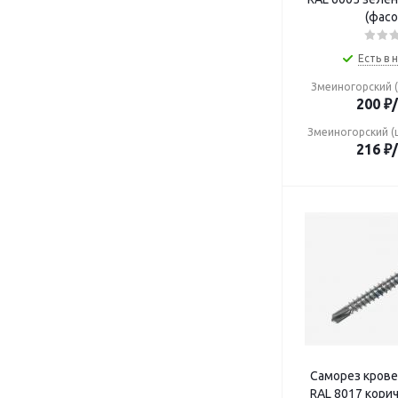
(фасо
Есть в 
Змеиногорский (
200
₽
Змеиногорский (
216
₽
Саморез кровельны
RAL 8017 кори