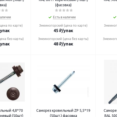
вка)
(фасовка)
наличии
Есть в наличии
цена по карте)
Змеиногорский (цена по карте)
Змеиног
/упак
45
₽
/упак
цена без карты)
Змеиногорский (цена без карты)
Змеиного
/упак
48
₽
/упак
й 4,8*70
Саморез кровельный ZP 5,5*19
Саморез 
чневый (50шт)
(50шт.) фасовка
RAL 50