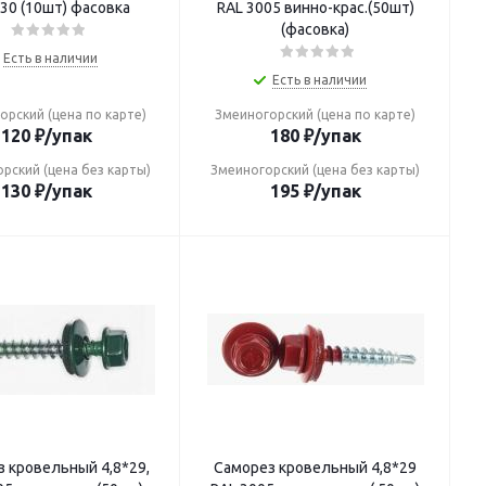
130 (10шт) фасовка
RAL 3005 винно-крас.(50шт)
(фасовка)
Есть в наличии
Есть в наличии
орский (цена по карте)
Змеиногорский (цена по карте)
120
₽
/упак
180
₽
/упак
рский (цена без карты)
Змеиногорский (цена без карты)
130
₽
/упак
195
₽
/упак
ровельный 4,8*29,
Саморез кровельный 4,8*29