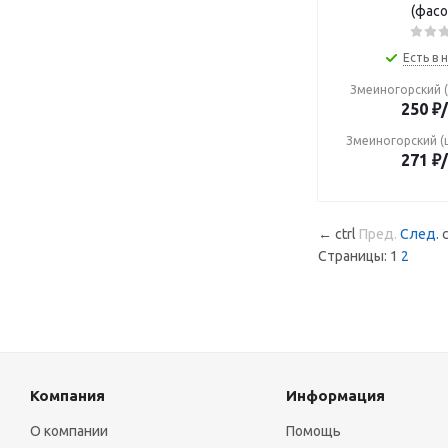
(фасо
Есть в 
Змеиногорский (
250
₽
Змеиногорский (
271
₽
←
ctrl
Пред.
След.
c
Страницы:
1
2
Компания
Информация
О компании
Помощь