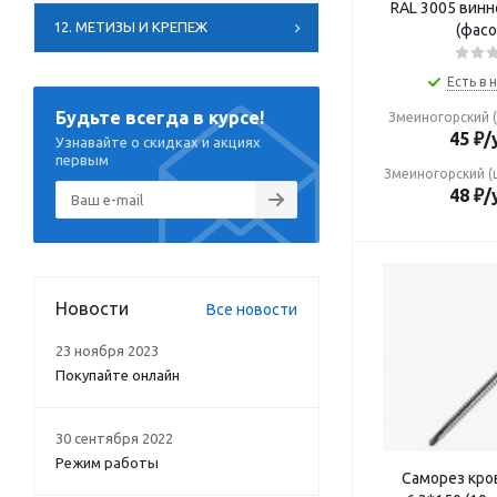
RAL 3005 винн
12. МЕТИЗЫ И КРЕПЕЖ
(фасо
Есть в 
Будьте всегда в курсе!
Змеиногорский (
45
₽
/
Узнавайте о скидках и акциях
первым
Змеиногорский (
48
₽
/
Новости
Все новости
23 ноября 2023
Покупайте онлайн
30 сентября 2022
Режим работы
Саморез кро