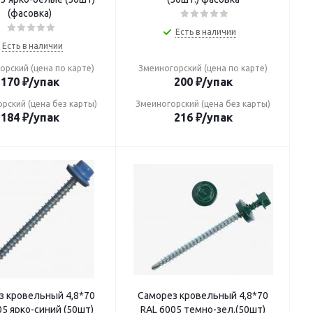
(фасовка)
Есть в наличии
Есть в наличии
орский (цена по карте)
Змеиногорский (цена по карте)
170
₽
/упак
200
₽
/упак
рский (цена без карты)
Змеиногорский (цена без карты)
184
₽
/упак
216
₽
/упак
кровельный 4,8*70
Саморез кровельный 4,8*70
05 ярко-синий (50шт)
RAL 6005 темно-зел.(50шт)