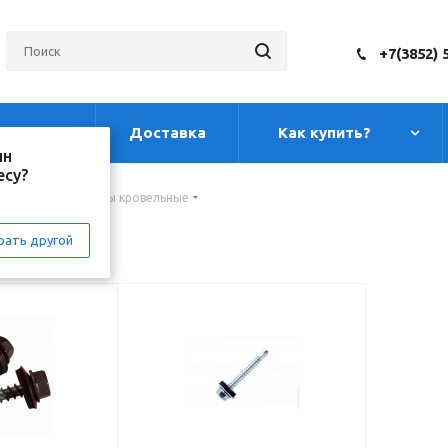
+7(3852) 
луги
Доставка
Как купить?
ин
есу?
урупы
-
Саморезы кровельные
рать другой