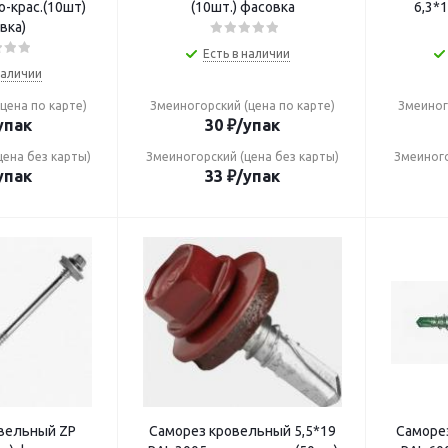
о-крас.(10шт)
(10шт.) фасовка
6,3*
вка)
Есть в наличии
наличии
цена по карте)
Змеиногорский (цена по карте)
Змеиног
упак
30
₽
/упак
цена без карты)
Змеиногорский (цена без карты)
Змеиного
упак
33
₽
/упак
вельный ZP
Саморез кровельный 5,5*19
Саморез к