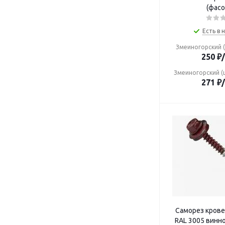
(фасо
Есть в 
Змеиногорский (
250
₽
Змеиногорский (
271
₽
Саморез кровельны
RAL 3005 винно