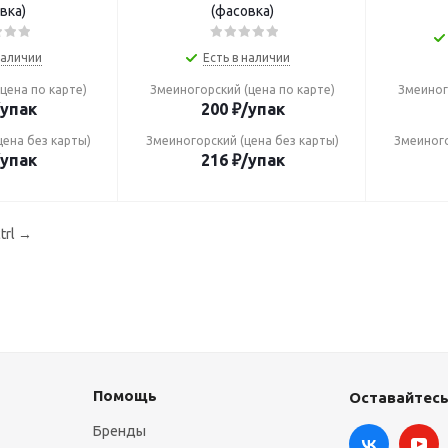
вка)
(фасовка)
наличии
Есть в наличии
цена по карте)
Змеиногорский (цена по карте)
Змеиног
/упак
200
₽
/упак
цена без карты)
Змеиногорский (цена без карты)
Змеиного
/упак
216
₽
/упак
trl
→
Помощь
Оставайтесь
Бренды