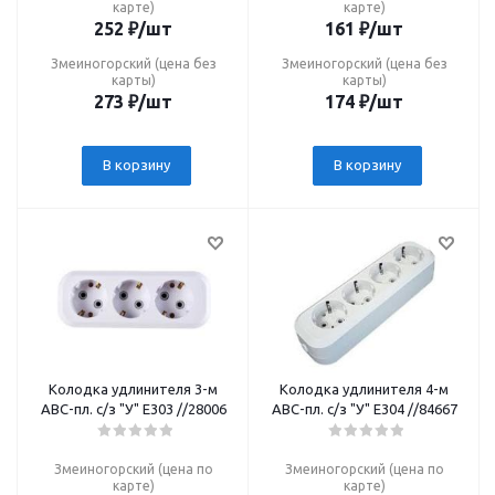
карте)
карте)
252
₽
/шт
161
₽
/шт
Змеиногорский (цена без
Змеиногорский (цена без
карты)
карты)
273
₽
/шт
174
₽
/шт
В корзину
В корзину
Колодка удлинителя 3-м
Колодка удлинителя 4-м
АВС-пл. с/з "У" Е303 //28006
АВС-пл. с/з "У" Е304 //84667
Змеиногорский (цена по
Змеиногорский (цена по
карте)
карте)