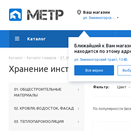
Ваш магазин
ул. Змеиногорский тракт, 134Б
Каталог
Акции
Ус
Ближайший к Вам магаз
находится по этому адр
Каталог
-
Каталог товаров
-
07. ИНСТРУМЕНТ И КОМПЛЕКТУЮЩИЕ
ул. Змеиногорский тракт, 134Б
Хранение инструмента, креп
Все верно
Выб
Фильтр:
Цвет
01. ОБЩЕСТРОИТЕЛЬНЫЕ
МАТЕРИАЛЫ
02. КРОВЛЯ, ВОДОСТОК, ФАСАД
По популярности (во
03. ТЕПЛОПАРОИЗОЛЯЦИЯ