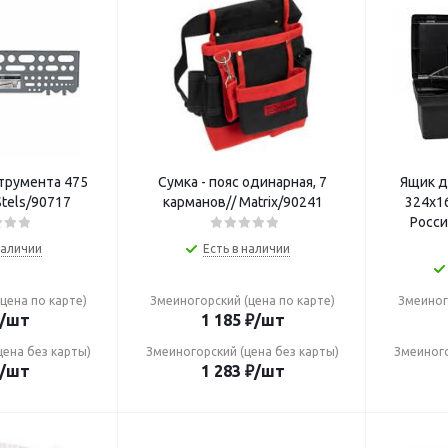
трумента 475
Сумка - пояс одинарная, 7
Ящик д
Stels/90717
карманов// Matrix/90241
324х16
Росси
наличии
Есть в наличии
цена по карте)
Змеиногорский (цена по карте)
Змеиног
/шт
1 185
₽
/шт
цена без карты)
Змеиногорский (цена без карты)
Змеиного
/шт
1 283
₽
/шт