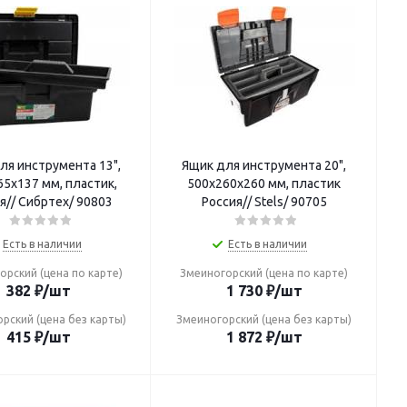
ля инструмента 13",
Ящик для инструмента 20",
5х137 мм, пластик,
500х260х260 мм, пластик
я// Сибртех/ 90803
Россия// Stels/ 90705
Есть в наличии
Есть в наличии
орский (цена по карте)
Змеиногорский (цена по карте)
382
₽
/шт
1 730
₽
/шт
рский (цена без карты)
Змеиногорский (цена без карты)
415
₽
/шт
1 872
₽
/шт