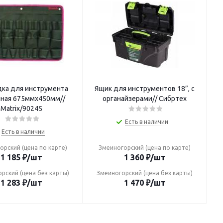
дка для инструмента
Ящик для инструментов 18”, с
нная 675ммх450мм//
органайзерами// Сибртех
Matrix/90245
Есть в наличии
Есть в наличии
орский (цена по карте)
Змеиногорский (цена по карте)
1 185
₽
/шт
1 360
₽
/шт
рский (цена без карты)
Змеиногорский (цена без карты)
1 283
₽
/шт
1 470
₽
/шт