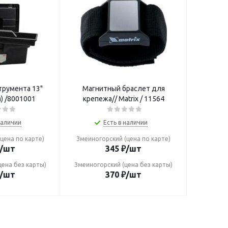
трумента 13"
Магнитный браслет для
) /8001001
крепежа// Matrix / 11564
наличии
Есть в наличии
цена по карте)
Змеиногорский (цена по карте)
/шт
345
₽
/шт
цена без карты)
Змеиногорский (цена без карты)
/шт
370
₽
/шт