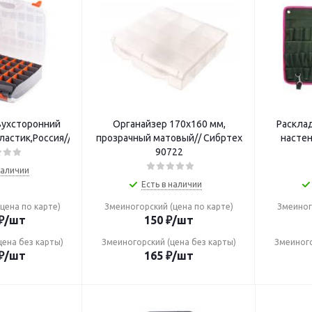
вухсторонний
Органайзер 170x160 мм,
Раскла
астик,Россия//Stels
прозрачный матовый// Сибртех
насте
90722
наличии
Есть в наличии
цена по карте)
Змеиногорский (цена по карте)
Змеиног
₽
/шт
150
₽
/шт
цена без карты)
Змеиногорский (цена без карты)
Змеиного
₽
/шт
165
₽
/шт