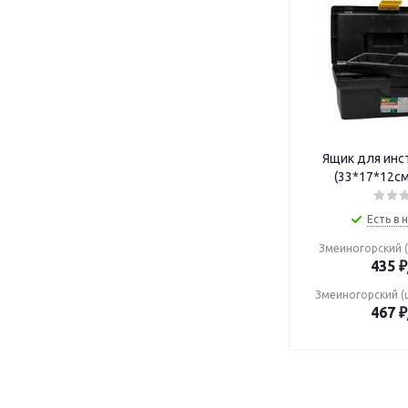
Ящик для инс
(33*17*12см
Есть в 
Змеиногорский (
435
₽
Змеиногорский (
467
₽