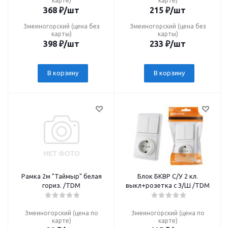
карте)
карте)
368
₽
/шт
215
₽
/шт
Змеиногорский (цена без
Змеиногорский (цена без
карты)
карты)
398
₽
/шт
233
₽
/шт
В корзину
В корзину
Рамка 2м "Таймыр" белая
Блок БКВР С/У 2 кл.
гориз. /TDM
выкл+розетка с З/Ш /TDM
Змеиногорский (цена по
Змеиногорский (цена по
карте)
карте)