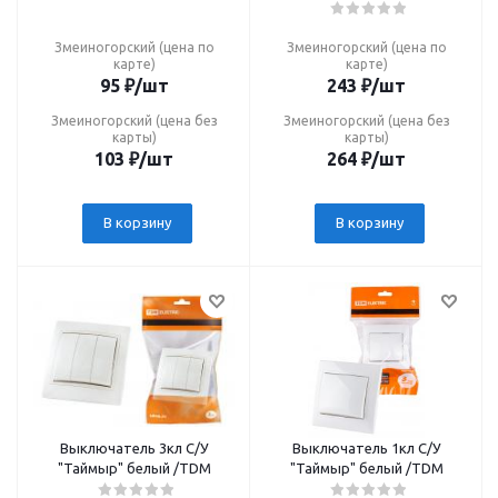
/IP54/TDM
Змеиногорский (цена по
Змеиногорский (цена по
карте)
карте)
95
₽
/шт
243
₽
/шт
Змеиногорский (цена без
Змеиногорский (цена без
карты)
карты)
103
₽
/шт
264
₽
/шт
В корзину
В корзину
Выключатель 3кл С/У
Выключатель 1кл С/У
"Таймыр" белый /TDM
"Таймыр" белый /TDM