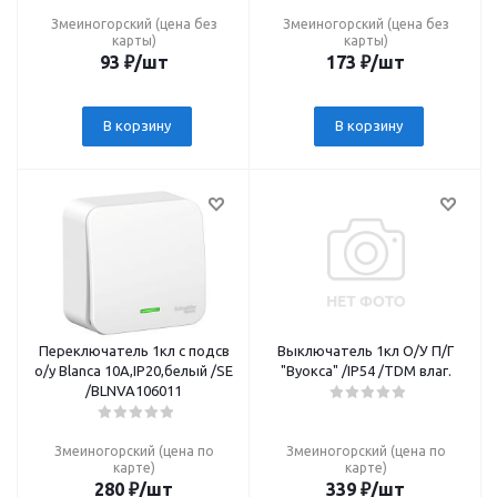
Змеиногорский (цена без
Змеиногорский (цена без
карты)
карты)
93
₽
/шт
173
₽
/шт
В корзину
В корзину
Переключатель 1кл с подсв
Выключатель 1кл О/У П/Г
о/у Blanca 10A,IP20,белый /SE
"Вуокса" /IP54 /TDM влаг.
/BLNVA106011
Змеиногорский (цена по
Змеиногорский (цена по
карте)
карте)
280
₽
/шт
339
₽
/шт