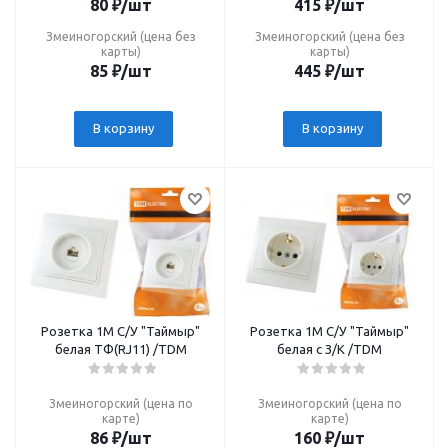
80
₽
/шт
415
₽
/шт
Змеиногорский (цена без
Змеиногорский (цена без
карты)
карты)
85
₽
/шт
445
₽
/шт
В корзину
В корзину
Розетка 1М С/У "Таймыр"
Розетка 1М С/У "Таймыр"
белая TФ(RJ11) /TDM
белая c З/К /TDM
Змеиногорский (цена по
Змеиногорский (цена по
карте)
карте)
86
₽
/шт
160
₽
/шт