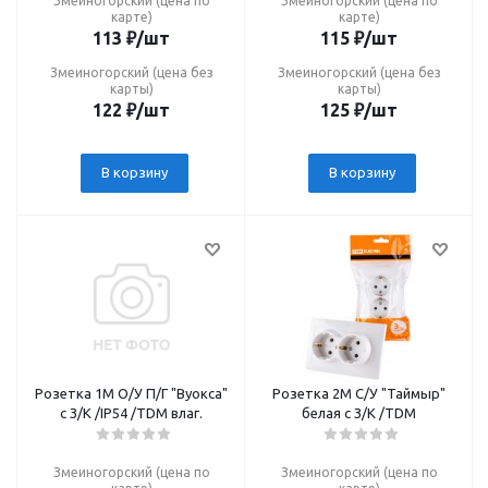
Змеиногорский (цена по
Змеиногорский (цена по
карте)
карте)
113
₽
/шт
115
₽
/шт
Змеиногорский (цена без
Змеиногорский (цена без
карты)
карты)
122
₽
/шт
125
₽
/шт
В корзину
В корзину
Розетка 1М О/У П/Г "Вуокса"
Розетка 2М С/У "Таймыр"
с З/К /IP54 /ТDM влаг.
белая c З/К /TDM
Змеиногорский (цена по
Змеиногорский (цена по