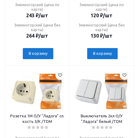
Змеиногорский (цена по
Змеиногорский (цена по
карте)
карте)
243
₽
/шт
120
₽
/шт
Змеиногорский (цена без
Змеиногорский (цена без
карты)
карты)
264
₽
/шт
130
₽
/шт
В корзину
В корзину
Розетка 1М О/У "Ладога" сл.
Выключатель 2кл О/У
кость З/К /TDM
"Ладога" белый /TDM