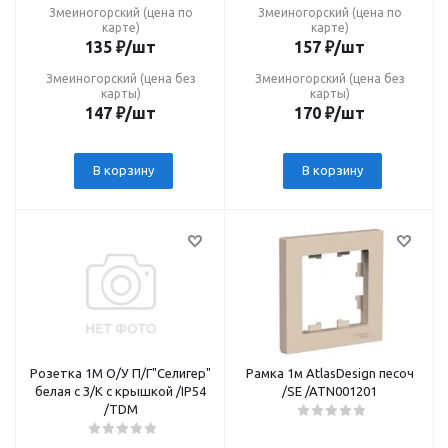
Змеиногорский (цена по
Змеиногорский (цена по
карте)
карте)
135
₽
/шт
157
₽
/шт
Змеиногорский (цена без
Змеиногорский (цена без
карты)
карты)
147
₽
/шт
170
₽
/шт
В корзину
В корзину
Розетка 1М О/У П/Г"Селигер"
Рамка 1м AtlasDesign песоч
белая c З/К с крышкой /IP54
/SE /ATN001201
/TDM