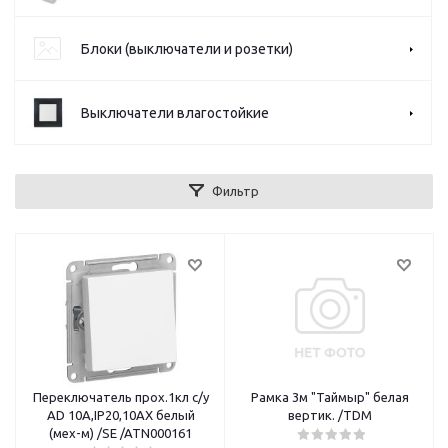
Блоки (выключатели и розетки)
Выключатели влагостойкие
Фильтр
Переключатель прох.1кл с/у
Рамка 3м "Таймыр" белая
AD 10A,IP20,10AX белый
вертик. /TDM
(мех-м) /SE /ATN000161