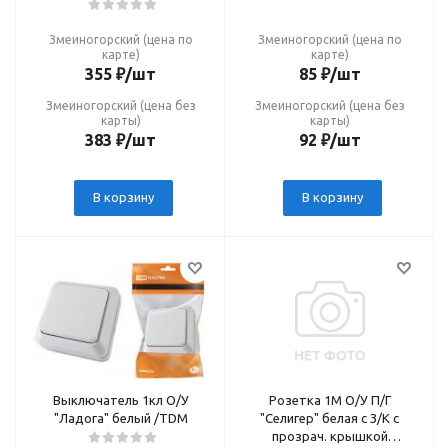
Змеиногорский (цена по
Змеиногорский (цена по
карте)
карте)
355
₽
/шт
85
₽
/шт
Змеиногорский (цена без
Змеиногорский (цена без
карты)
карты)
383
₽
/шт
92
₽
/шт
В корзину
В корзину
Выключатель 1кл О/У
Розетка 1М О/У П/Г
"Ладога" белый /TDM
"Селигер" белая c З/К с
прозрач. крышкой