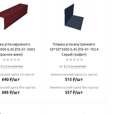
ка угла наружного
Планка угла внутреннего
ПЭ-01-3005
50*50*3000 0,45 (ПЭ-01-7024
Красное вино)
Серый графит)
Есть в наличии
Есть в наличии
орский (цена по карте)
Змеиногорский (цена по карте)
640
₽
/шт
515
₽
/шт
рский (цена без карты)
Змеиногорский (цена без карты)
693
₽
/шт
557
₽
/шт