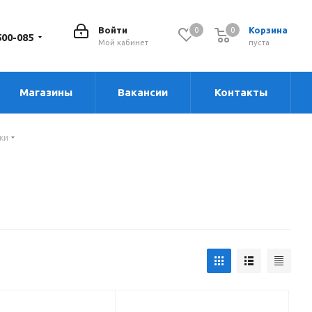
Войти
Корзина
0
0
0
500-085
Мой кабинет
пуста
Магазины
Вакансии
Контакты
ки