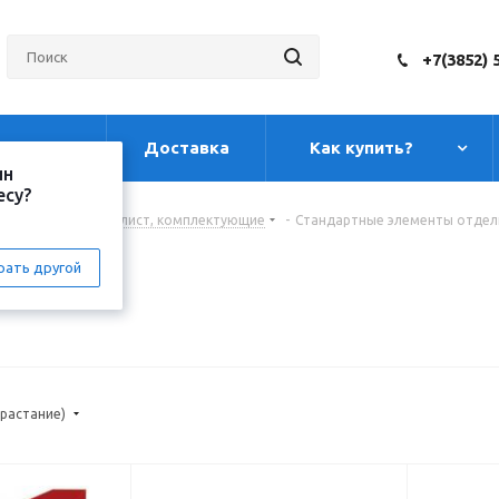
+7(3852) 
луги
Доставка
Как купить?
ин
есу?
фнастил, плоский лист, комплектующие
-
Стандартные элементы отдел
лки
рать другой
зрастание)