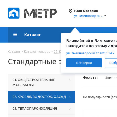
Ваш магазин
ул. Змеиногорский тракт, 134Б
Каталог
Акции
Ус
Ближайший к Вам магаз
находится по этому адр
Каталог
-
Каталог товаров
-
02. КРОВЛЯ, ВОДОСТОК, ФАСАД
-
Про
ул. Змеиногорский тракт, 134Б
Стандартные элементы отде
Все верно
Выб
Фильтр:
Цвет
01. ОБЩЕСТРОИТЕЛЬНЫЕ
МАТЕРИАЛЫ
02. КРОВЛЯ, ВОДОСТОК, ФАСАД
По популярности (во
03. ТЕПЛОПАРОИЗОЛЯЦИЯ