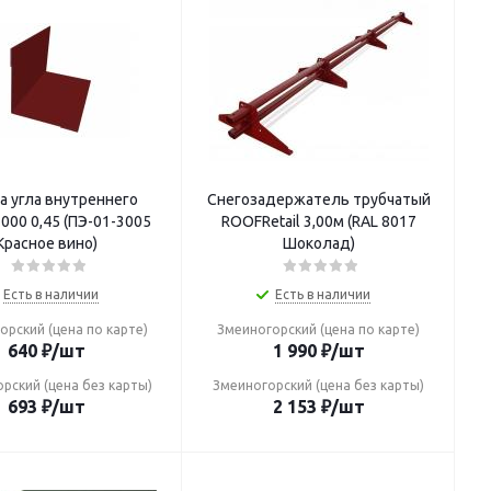
а угла внутреннего
Снегозадержатель трубчатый
ПЭ-01-3005
ROOFRetail 3,00м (RAL 8017
Красное вино)
Шоколад)
Есть в наличии
Есть в наличии
орский (цена по карте)
Змеиногорский (цена по карте)
640
₽
/шт
1 990
₽
/шт
рский (цена без карты)
Змеиногорский (цена без карты)
693
₽
/шт
2 153
₽
/шт