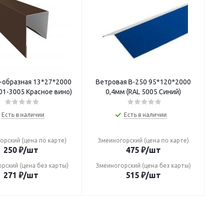
-образная 13*27*2000
Ветровая В-250 95*120*2000
-01-3005 Красное вино)
0,4мм (RAL 5005 Синий)
Есть в наличии
Есть в наличии
орский (цена по карте)
Змеиногорский (цена по карте)
250
₽
/шт
475
₽
/шт
рский (цена без карты)
Змеиногорский (цена без карты)
271
₽
/шт
515
₽
/шт