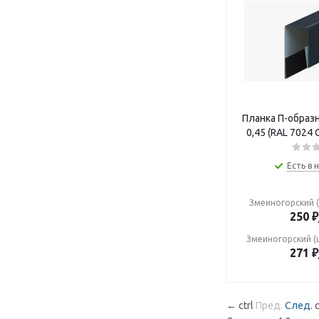
Планка П-образ
0,45 (RAL 7024
Есть в 
Змеиногорский (
250
₽
Змеиногорский (
271
₽
←
ctrl
Пред.
След.
c