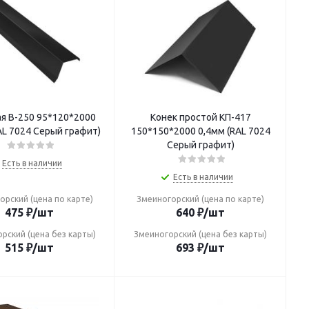
я В-250 95*120*2000
Конек простой КП-417
AL 7024 Серый графит)
150*150*2000 0,4мм (RAL 7024
Серый графит)
Есть в наличии
Есть в наличии
орский (цена по карте)
Змеиногорский (цена по карте)
475
₽
/шт
640
₽
/шт
рский (цена без карты)
Змеиногорский (цена без карты)
515
₽
/шт
693
₽
/шт