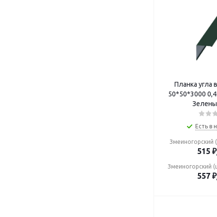
Планка угла 
50*50*3000 0,45 (ПЭ-01-6005
Зелены
Есть в 
Змеиногорский (
515
₽
Змеиногорский (
557
₽