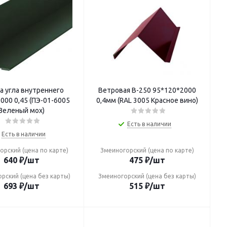
а угла внутреннего
Ветровая В-250 95*120*2000
ПЭ-01-6005
0,4мм (RAL 3005 Красное вино)
Зеленый мох)
Есть в наличии
Есть в наличии
орский (цена по карте)
Змеиногорский (цена по карте)
640
₽
/шт
475
₽
/шт
рский (цена без карты)
Змеиногорский (цена без карты)
693
₽
/шт
515
₽
/шт