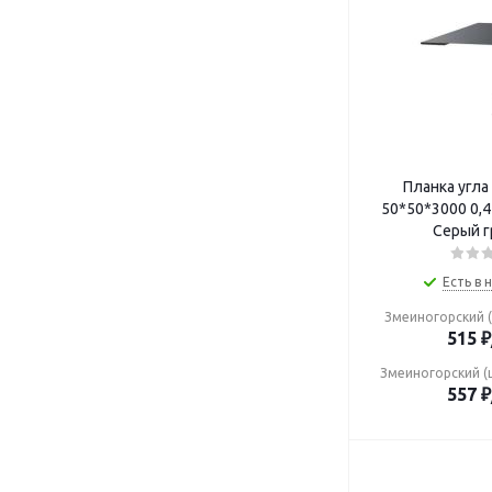
Планка угла
50*50*3000 0,45 (ПЭ-01-7024
Серый г
Есть в 
Змеиногорский (
515
₽
Змеиногорский (
557
₽