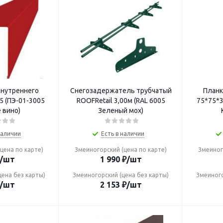
внутреннего
Снегозадержатель трубчатый
Планк
ROOFRetail 3,00м (RAL 6005
75*75*3000 0,45 (
 вино)
Зеленый мох)
наличии
Есть в наличии
цена по карте)
Змеиногорский (цена по карте)
Змеиног
/шт
1 990
₽
/шт
цена без карты)
Змеиногорский (цена без карты)
Змеиного
/шт
2 153
₽
/шт