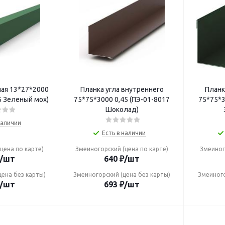
ная 13*27*2000
Планка угла внутреннего
Планк
5 Зеленый мох)
75*75*3000 0,45 (ПЭ-01-8017
75*75*3000 0,45 (
Шоколад)
наличии
Есть в наличии
цена по карте)
Змеиногорский (цена по карте)
Змеиног
/шт
640
₽
/шт
цена без карты)
Змеиногорский (цена без карты)
Змеиного
/шт
693
₽
/шт