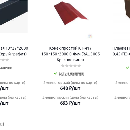
ная 13*27*2000
Конек простой КП-417
Планка П
 Серый графит)
150*150*2000 0,4мм (RAL 3005
0,45 (ПЭ
Красное вино)
наличии
Есть в наличии
цена по карте)
Змеиногорский (цена по карте)
Змеиног
/шт
640
₽
/шт
цена без карты)
Змеиногорский (цена без карты)
Змеиного
/шт
693
₽
/шт
trl
→