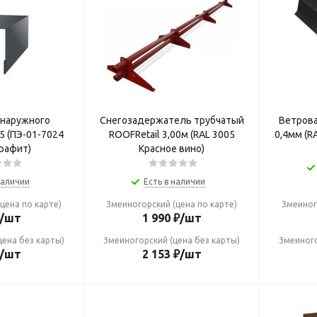
 наружного
Снегозадержатель трубчатый
Ветрова
ROOFRetail 3,00м (RAL 3005
0,4мм (R
рафит)
Красное вино)
наличии
Есть в наличии
цена по карте)
Змеиногорский (цена по карте)
Змеиног
/шт
1 990
₽
/шт
цена без карты)
Змеиногорский (цена без карты)
Змеиного
/шт
2 153
₽
/шт