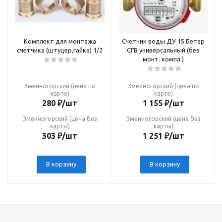
Комплект для монтажа
Счетчик воды ДУ 15 Бетар
счетчика (штуцер,гайка) 1/2
СГВ универсальный (без
монт. компл.)
Змеиногорский (цена по
Змеиногорский (цена по
карте)
карте)
280
₽
/шт
1 155
₽
/шт
Змеиногорский (цена без
Змеиногорский (цена без
карты)
карты)
303
₽
/шт
1 251
₽
/шт
В корзину
В корзину