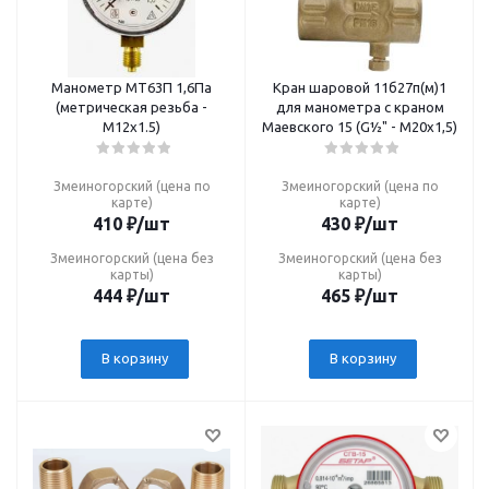
Манометр МТ63П 1,6Па
Кран шаровой 11б27п(м)1
(метрическая резьба -
для манометра с краном
М12х1.5)
Маевского 15 (G½" - М20х1,5)
Змеиногорский (цена по
Змеиногорский (цена по
карте)
карте)
410
₽
/шт
430
₽
/шт
Змеиногорский (цена без
Змеиногорский (цена без
карты)
карты)
444
₽
/шт
465
₽
/шт
В корзину
В корзину